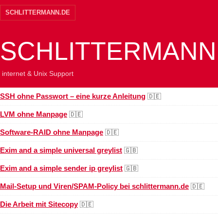
SCHLITTERMANN.DE
SCHLITTERMANN
internet & Unix Support
SSH ohne Passwort – eine kurze Anleitung
🇩🇪
LVM ohne Manpage
🇩🇪
Software-RAID ohne Manpage
🇩🇪
Exim and a simple universal greylist
🇬🇧
Exim and a simple sender ip greylist
🇬🇧
Mail-Setup und Viren/SPAM-Policy bei schlittermann.de
🇩🇪
Die Arbeit mit Sitecopy
🇩🇪