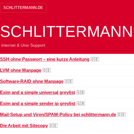
SCHLITTERMANN.DE
SCHLITTERMANN
internet & Unix Support
SSH ohne Passwort – eine kurze Anleitung
🇩🇪
LVM ohne Manpage
🇩🇪
Software-RAID ohne Manpage
🇩🇪
Exim and a simple universal greylist
🇬🇧
Exim and a simple sender ip greylist
🇬🇧
Mail-Setup und Viren/SPAM-Policy bei schlittermann.de
🇩🇪
Die Arbeit mit Sitecopy
🇩🇪