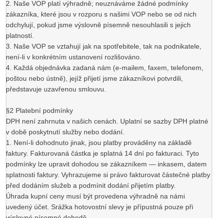
2. Naše VOP platí výhradně; neuznáváme žádné podmínky
zákazníka, které jsou v rozporu s našimi VOP nebo se od nich
odchylují, pokud jsme výslovně písemně nesouhlasili s jejich
platností.
3. Naše VOP se vztahují jak na spotřebitele, tak na podnikatele,
není-li v konkrétním ustanovení rozlišováno.
4. Každá objednávka zadaná nám (e-mailem, faxem, telefonem,
poštou nebo ústně), jejíž přijetí jsme zákazníkovi potvrdili,
představuje uzavřenou smlouvu.
§2 Platební podmínky
DPH není zahrnuta v našich cenách. Uplatní se sazby DPH platné
v době poskytnutí služby nebo dodání.
1. Není-li dohodnuto jinak, jsou platby prováděny na základě
faktury. Fakturovaná částka je splatná 14 dní po fakturaci. Tyto
podmínky lze upravit dohodou se zákazníkem — inkasem, datem
splatnosti faktury. Vyhrazujeme si právo fakturovat částečné platby
před dodáním služeb a podmínit dodání přijetím platby.
Úhrada kupní ceny musí být provedena výhradně na námi
uvedený účet. Srážka hotovostní slevy je přípustná pouze při
výslovné písemné dohodě.