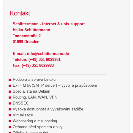
Kontakt
Schlittermann - internet & unix support
Heiko Schlittermann
Tannenstraße 2
01099 Dresden
E-mail: info@schlittermann.de
Telefon: (+49) 351 8029981
Fax: (+49) 351 8029983
Podpora a správa Linuxu
Exim MTA (SMTP server) – vývoj a přizpůsobení
Specialista na Debian
Routing, LAN, WAN, VPN
DNSSEC
Vysoká dostupnost a vyvažování zátěže
Virtualizace
Webhosting a mailhosting
Ochrana před spamem a viry
Záloha & obnova dat