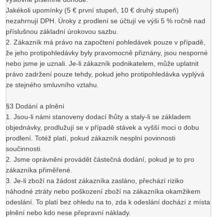
Jakékoli upomínky (5 € první stupeň, 10 € druhý stupeň)
nezahrnují DPH. Úroky z prodlení se účtují ve výši 5 % ročně nad
příslušnou základní úrokovou sazbu.
2. Zákazník má právo na započtení pohledávek pouze v případě,
že jeho protipohledávky byly pravomocně přiznány, jsou nesporné
nebo jsme je uznali. Je-li zákazník podnikatelem, může uplatnit
právo zadržení pouze tehdy, pokud jeho protipohledávka vyplývá
ze stejného smluvního vztahu.
§3 Dodání a plnění
1. Jsou-li námi stanoveny dodací lhůty a staly-li se základem
objednávky, prodlužují se v případě stávek a vyšší moci o dobu
prodlení. Totéž platí, pokud zákazník nesplní povinnosti
součinnosti.
2. Jsme oprávněni provádět částečná dodání, pokud je to pro
zákazníka přiměřené.
3. Je-li zboží na žádost zákazníka zasláno, přechází riziko
náhodné ztráty nebo poškození zboží na zákazníka okamžikem
odeslání. To platí bez ohledu na to, zda k odeslání dochází z místa
plnění nebo kdo nese přepravní náklady.