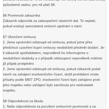
způsobené vadou; pro ně platí §8.
§6 Povinnosti zákazníka
Zákazník odpovídá za zabezpečení vlastních dat. To neplatí,
pokud existují samostatná smluvní ujednání s námi.
§7 Ukončení smlouvy
1. Jsme oprávněni odstoupit od smlouvy, pokud jsme přes
předchozí uzavření kupní smlouvy neobdrželi předmět dodání. Je-
li zákazník spotřebitelem, neprodleně ho informujeme o
neobdržení dodávky a v případě odstoupení neprodleně vrátíme
již přijaté protiplnění.
2. Jsme oprávněni odstoupit od smlouvy, pokud zákazník podal
návrh na zahájení insolvenčního řízení, složil prohlášení místo
přísahy podle §807 ZPO, insolvenční řízení bylo zahájeno proti
jeho majetku nebo zahájení bylo zamítnuto pro nedostatek
majetku.
§8 Odpovědnost za škodu
1. Naše odpovědnost za porušení smluvních povinností a za