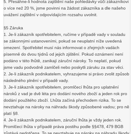
5. Přesáhne-li hodnota zajištění naše pohledávky vůči zákazníkovi
o více než 20 %, jsme povinni na žádost zákazníka a dle našeho
uvážení zajištění v odpovídajícím rozsahu uvolnit.
§5 Záruka
1. Je-li zákazník spotřebitelem, ručíme v případě vady v souladu
se zákonnými ustanoveními, pokud se neuplatní níže uvedená
omezení. Spotřebitel musí nás informovat o zřejmých vadách
písemně do dvou týdnů od jejich zjištění. Pokud oznámení není
podáno v této lhůtě, zanikají záruční nároky. To neplatí, pokud
jsme vadu podvodně zamlčeli nebo poskytli záruku za stav věci.
2. Je-li zákazník podnikatelem, vyhrazujeme si právo zvolit způsob
následného plnění v případě vady.
3. Je-li zákazník spotřebitelem, promlčecí lhůta pro uplatnění
nároků z vad je dvě léta pro dodání nového zboží a jeden rok pro
dodání použitého zboží. Lhůta začíná přechodem rizika. To se
nevztahuje na nároky na náhradu škody způsobené vadou; pro ně
platí §8.
4. Je-li zákazník podnikatelem, záruční lhůta je vždy jeden rok.
Promlčecí lhůta v případě práva postihu podle §§478, 479 BGB
zůstává nedotčena. To se nevztahuje na nároky na náhradu škody