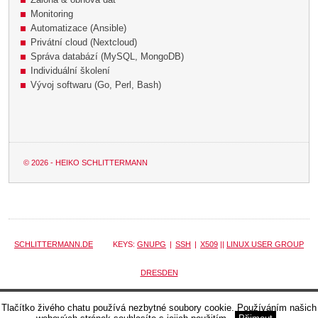
Monitoring
Automatizace (Ansible)
Privátní cloud (Nextcloud)
Správa databází (MySQL, MongoDB)
Individuální školení
Vývoj softwaru (Go, Perl, Bash)
© 2026 - HEIKO SCHLITTERMANN
SCHLITTERMANN.DE
KEYS:
GNUPG
|
SSH
|
X509
||
LINUX USER GROUP
DRESDEN
874a1e5
· 2026-07-22 17:55:49 +0200 · Eva Schlittermann (ai)
Tlačítko živého chatu používá nezbytné soubory cookie. Používáním našich