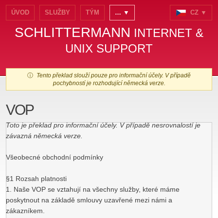
ÚVOD
SLUŽBY
TÝM
… ▼
CZ ▼
SCHLITTERMANN
INTERNET &
UNIX SUPPORT
ⓘ
Tento překlad slouží pouze pro informační účely. V případě
pochybností je rozhodující německá verze.
VOP
Toto je překlad pro informační účely. V případě nesrovnalostí je
závazná německá verze.
Všeobecné obchodní podmínky
§1 Rozsah platnosti
1. Naše VOP se vztahují na všechny služby, které máme
poskytnout na základě smlouvy uzavřené mezi námi a
zákazníkem.