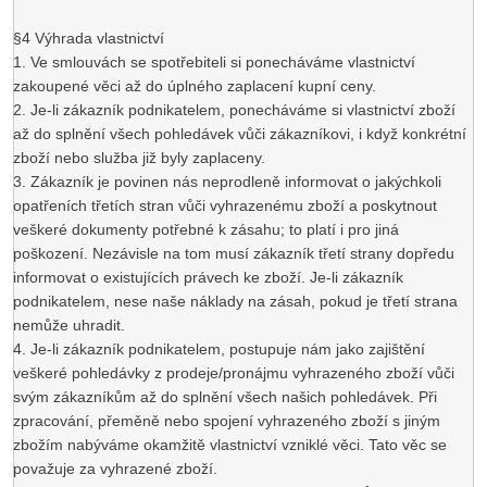
§4 Výhrada vlastnictví
1. Ve smlouvách se spotřebiteli si ponecháváme vlastnictví
zakoupené věci až do úplného zaplacení kupní ceny.
2. Je-li zákazník podnikatelem, ponecháváme si vlastnictví zboží
až do splnění všech pohledávek vůči zákazníkovi, i když konkrétní
zboží nebo služba již byly zaplaceny.
3. Zákazník je povinen nás neprodleně informovat o jakýchkoli
opatřeních třetích stran vůči vyhrazenému zboží a poskytnout
veškeré dokumenty potřebné k zásahu; to platí i pro jiná
poškození. Nezávisle na tom musí zákazník třetí strany dopředu
informovat o existujících právech ke zboží. Je-li zákazník
podnikatelem, nese naše náklady na zásah, pokud je třetí strana
nemůže uhradit.
4. Je-li zákazník podnikatelem, postupuje nám jako zajištění
veškeré pohledávky z prodeje/pronájmu vyhrazeného zboží vůči
svým zákazníkům až do splnění všech našich pohledávek. Při
zpracování, přeměně nebo spojení vyhrazeného zboží s jiným
zbožím nabýváme okamžitě vlastnictví vzniklé věci. Tato věc se
považuje za vyhrazené zboží.