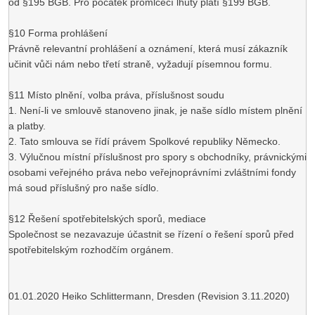
od §195 BGB. Pro počátek promlčecí lhůty platí §199 BGB.
§10 Forma prohlášení
Právně relevantní prohlášení a oznámení, která musí zákazník
učinit vůči nám nebo třetí straně, vyžadují písemnou formu.
§11 Místo plnění, volba práva, příslušnost soudu
1. Není-li ve smlouvě stanoveno jinak, je naše sídlo místem plnění
a platby.
2. Tato smlouva se řídí právem Spolkové republiky Německo.
3. Výlučnou místní příslušnost pro spory s obchodníky, právnickými
osobami veřejného práva nebo veřejnoprávními zvláštními fondy
má soud příslušný pro naše sídlo.
§12 Řešení spotřebitelských sporů, mediace
Společnost se nezavazuje účastnit se řízení o řešení sporů před
spotřebitelským rozhodčím orgánem.
01.01.2020 Heiko Schlittermann, Dresden (Revision 3.11.2020)