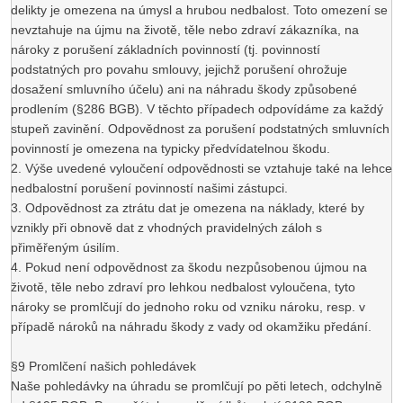
delikty je omezena na úmysl a hrubou nedbalost. Toto omezení se
nevztahuje na újmu na životě, těle nebo zdraví zákazníka, na
nároky z porušení základních povinností (tj. povinností
podstatných pro povahu smlouvy, jejichž porušení ohrožuje
dosažení smluvního účelu) ani na náhradu škody způsobené
prodlením (§286 BGB). V těchto případech odpovídáme za každý
stupeň zavinění. Odpovědnost za porušení podstatných smluvních
povinností je omezena na typicky předvídatelnou škodu.
2. Výše uvedené vyloučení odpovědnosti se vztahuje také na lehce
nedbalostní porušení povinností našimi zástupci.
3. Odpovědnost za ztrátu dat je omezena na náklady, které by
vznikly při obnově dat z vhodných pravidelných záloh s
přiměřeným úsilím.
4. Pokud není odpovědnost za škodu nezpůsobenou újmou na
životě, těle nebo zdraví pro lehkou nedbalost vyloučena, tyto
nároky se promlčují do jednoho roku od vzniku nároku, resp. v
případě nároků na náhradu škody z vady od okamžiku předání.
§9 Promlčení našich pohledávek
Naše pohledávky na úhradu se promlčují po pěti letech, odchylně