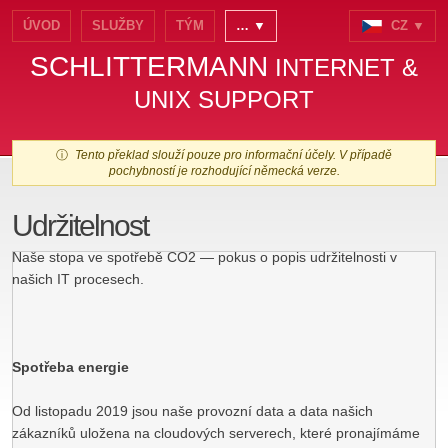
ÚVOD
SLUŽBY
TÝM
… ▼
CZ ▼
SCHLITTERMANN
INTERNET &
UNIX SUPPORT
ⓘ
Tento překlad slouží pouze pro informační účely. V případě
pochybností je rozhodující německá verze.
Udržitelnost
Naše stopa ve spotřebě CO2 — pokus o popis udržitelnosti v
našich IT procesech.
Spotřeba energie
Od listopadu 2019 jsou naše provozní data a data našich
zákazníků uložena na cloudových serverech, které pronajímáme