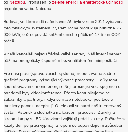
od
Netcupu
. Prohlášení o
zelené energii a energetické účinnosti
najdete na webu Netcupu.
Budova, ve které sídlí naše kancelář, byla v roce 2014 vybavena
fotovoltaickým systémem. Systém ročně produkuje přibližně 25
000 kWh, což odpovídá snížení emisí o přibližně 17,5 tun CO2
ročně.
V naší kanceláři nejsou žádné velké servery. Náš interní server
běží na energeticky úsporném bezventilátorném minipočítači.
Pro naši práci (správu vašich systémů) nepoužíváme žádné
grafické programy vyžadující výkonné procesory — díky tomu
spotřebováváme méně energie. Nejnáročnější věcí spojenou s
pandemií byly videokonference. Přesto komunikujeme se
zákazníky a partnery, i když se naše notebooky, počítače a
monitory pomalu odepisují. O telefonii se stará náš integrovaný
systém Asterisk a sluchátka na každém pracovišti. Zářivky a
stropní lampy s LED žárovkami zajišťují práci i za tmy. Počítače se
každý den po práci vypínají a topení se odpovídajícím způsobem
snižuje. Pouze náš server zůstává v pohotovostním režimu.